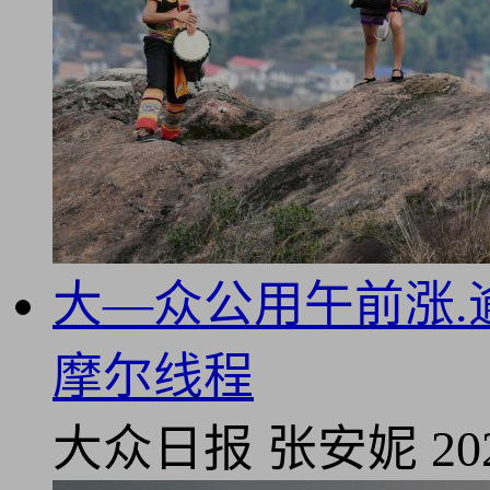
大—众公用午前涨.
摩尔线程
大众日报
张安妮
20