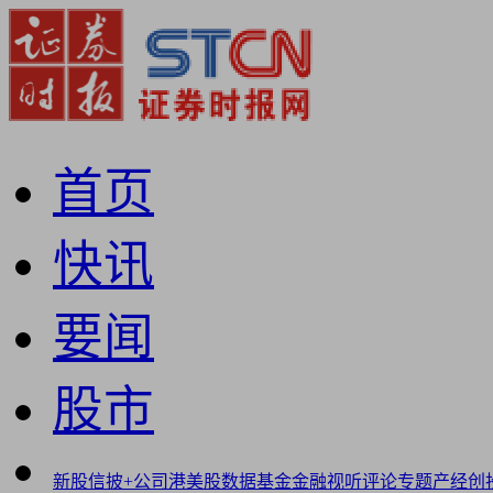
首页
快讯
要闻
股市
新股
信披+
公司
港美股
数据
基金
金融
视听
评论
专题
产经
创