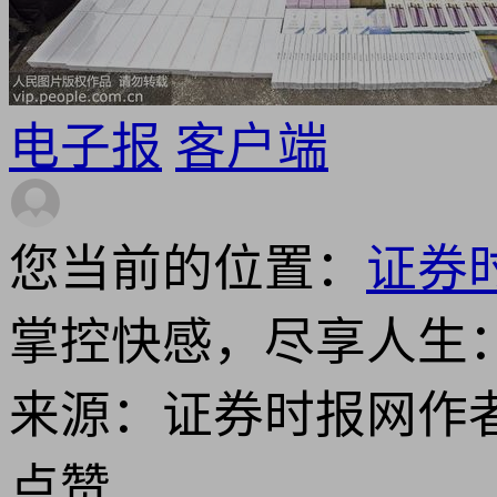
电子报
客户端
您当前的位置：
证券
掌控快感，尽享人生：
来源：证券时报网
作
点赞