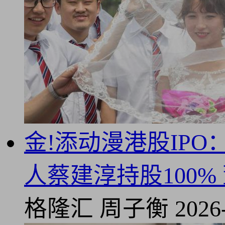
金!添动漫港股IP
人蔡建淳持股100%
格隆汇
周子衡
2026